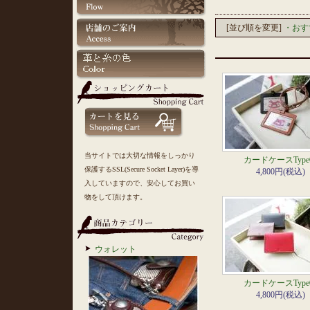
[並び順を変更]
・おす
当サイトでは大切な情報をしっかり
カードケースType
保護するSSL(Secure Socket Layer)を導
4,800円(税込)
入していますので、安心してお買い
物をして頂けます。
ウォレット
カードケースType
4,800円(税込)